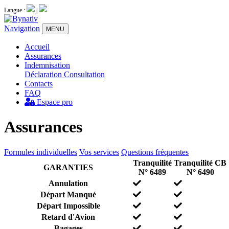
Langue :
|
Navigation
MENU
Accueil
Assurances
Indemnisation
Déclaration
Consultation
Contacts
FAQ
Espace pro
Assurances
Formules individuelles
Vos services
Questions fréquentes
Tranquilité
Tranquilité CB
GARANTIES
N° 6489
N° 6490
Annulation
Départ Manqué
Départ Impossible
Retard d'Avion
Bagages