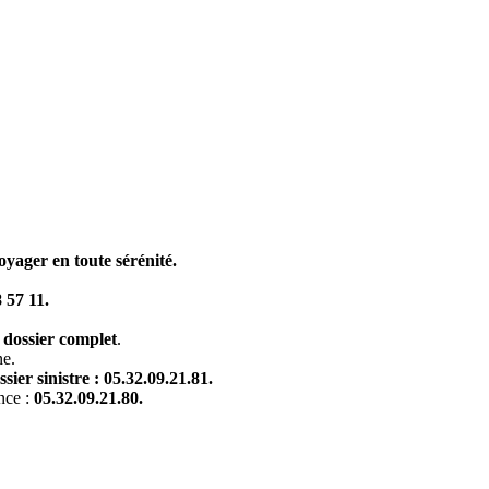
oyager en toute sérénité.
 57 11.
 dossier complet
.
ne.
ssier sinistre : 05.32.09.21.81.
nce :
05.32.09.21.80.